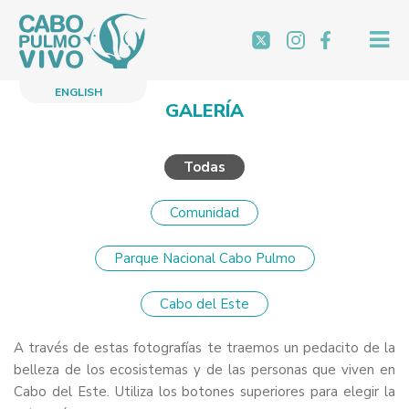
Saltar
al
contenido
ENGLISH
GALERÍA
Todas
Comunidad
Parque Nacional Cabo Pulmo
Cabo del Este
A través de estas fotografías te traemos un pedacito de la
belleza de los ecosistemas y de las personas que viven en
Cabo del Este. Utiliza los botones superiores para elegir la