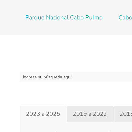
Saltar
Parque Nacional Cabo Pulmo
Cabo
al
contenido
2023 a 2025
2019 a 2022
201