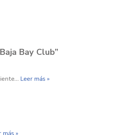
“Baja Bay Club”
mbiente…
Leer más »
r más »