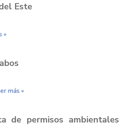
del Este
s »
Cabos
er más »
ta de permisos ambientales