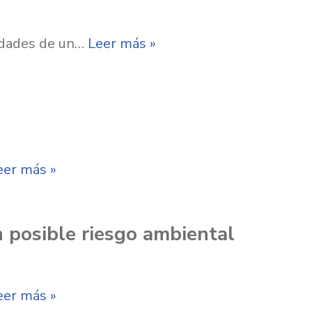
vidades de un…
Leer más »
eer más »
n posible riesgo ambiental
eer más »