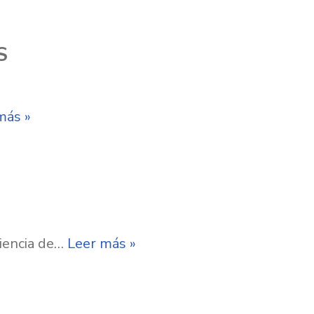
S
más »
riencia de…
Leer más »